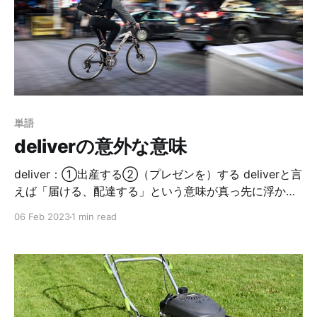
いう身近な単語って意外と知らないんだよね。覚えてお
こうっと😆
単語
deliverの意外な意味
deliver：①出産する②（プレゼンを）する deliverと言
えば「届ける、配達する」という意味が真っ先に浮かぶ
と思います。いわゆるデリバリーですね🍕 実は、その大
06 Feb 2023
1 min read
元の意味から派生して、「出産する」という意味もあり
ます。私がこの使い方を知ったのは、まさに第一子を妊
娠していた時。ドクターとの会話で何回も出てきまし
た。動詞／名詞としての例文を載せておくね。 You can
deliver the baby however you want. あなたの希望の方
法で、赤ちゃんを産めるわよ。 You are going to stay