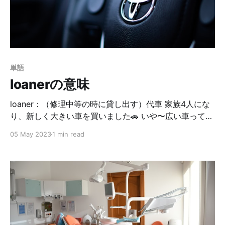
す。あくまで予想ですが🤫 そんな話をダーリンと日本語
でしていて、ダーリンが「伸び伸びできるって何？」と
聞いてきたので、英語だと何だろう？と思ったのです。
「リラックスできる／自分の思うままに行動できる」的
な意味だよと伝えて、2人で行き着いた表現が let one's
単語
hair downでした。 英英辞書で引いてみても、リラック
loanerの意味
スした状態で行動できる、自分の感情等を制限される事
loaner：（修理中等の時に貸し出す）代車 家族4人にな
り、新しく大きい車を買いました🚗 いや〜広い車って快
適！ミニバンなんですけど、子供が自分で乗り降りでき
05 May 2023
1 min read
るし、荷物もめちゃくちゃ載るし、マジで買ってよかっ
た！！！ その新しい車は在庫が全く無く、たまたま一台
だけ入ってきたのを奇跡的に購入できたんです。だか
ら、試乗もせず、実物も見ず買いました。我ながらすご
い…満足してるからいいんだけどね😆 さて、先日ディー
ラーから、車に表面コーティング（？）をするから車を
持ってきて欲しいと言われ、ダーリンが持っていきまし
た。その間は代車を手配してくれるとの事。 その時のダ