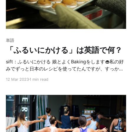
も、Leave it to me.と言って、デリバリーしてくれまし
た。（作るんじゃなくてデリバリーかよっってツッコミ
ましたが。笑） 発音する時は to meを強調してね👍🏻 他
にも「私に任せて」の言い方があるので、いくつか紹介
しておくね。 I'll take care of it. / I'
単語
「ふるいにかける」は英語で何？
sift：ふるいにかける 娘とよくBakingをします🧁私の好
みでずっと日本のレシピを使ってたんですが、すっかり
アメリカンな娘の為に、最近はアメリカのレシピで作っ
12 Mar 2023
1 min read
ています。 今日はそのレシピの中で見つけた新しい単語
を紹介します👍🏻 レシピの中にあった文章はこちら。 Sift
the flour, salt and baking powder together. 意味、予
想できますか？？？ そうです。今日の単語はsift「ふる
いにかける」です。似た単語にshiftがあるので間違えな
い様に！（私は最初間違えてて、レシピ見た時に意味わ
からん…となり辞書を引きました。笑） 「ふるいにかけ