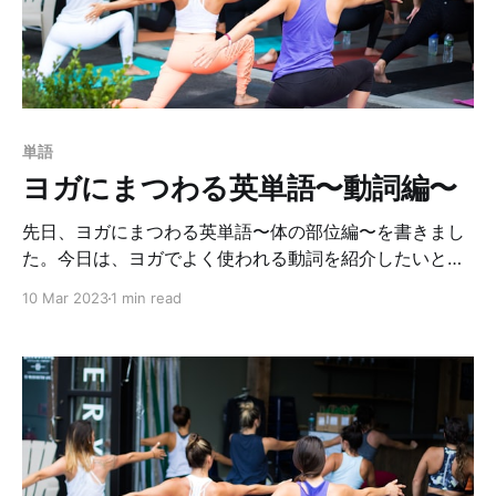
る」と言えば、日本語では会社が人を採用する時に、
「応募者をふるいにかけた。」という使い方しますよ
ね？英語でもsiftをそうやって使うのか調べてみたんです
が、どうやら使わない様です。 この使い方をしたい時
は、screenという単語を使うのが一般的だそうです。日
本語でscreenと言えば、真っ白い大きな映画のスクリー
単語
ン、PCやスマホのスクリーン（ショット）というイメー
ヨガにまつわる英単語〜動詞編〜
ジだと思いますが、実は英語
先日、ヨガにまつわる英単語〜体の部位編〜を書きまし
た。今日は、ヨガでよく使われる動詞を紹介したいと思
います😆 たくさん動詞はあるんですが、私が意外に知ら
10 Mar 2023
1 min read
なかったな〜というものをピックアップして載せていま
す。参考にしてみてね💫 前回と今回の記事で、あなたも
英語でヨガできる様になるかも！？Youtube等にいっぱ
い動画があるので、ぜひトライしてみてね！ （私はいつ
も英語字幕をつけてチラ見しながらやってます…笑）