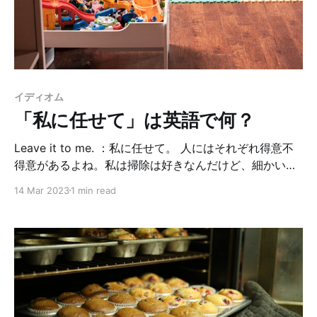
mascara is coming off. マスカラ、落ちかけてるよ。
（取れかかってるよ。） My daughter scribbled
イディオム
「私に任せて」は英語で何？
Leave it to me. ：私に任せて。 人にはそれぞれ得意不
得意があるよね。私は掃除は好きなんだけど、細かい物
の整理整頓は嫌いです。逆にダーリンは掃除はしないけ
14 Mar 2023
1 min read
ど、整理整頓は好き。 ある時、増えすぎた娘のおもちゃ
を片付けようとして、大きな箱に適当にぶち込んでいた
私を見てダーリンが「もう少し分類して入れたら？」と
言ってきたのです。「めんどくさい」と顔に書いてある
私を見てダーリンが言いました。 Leave it to me. 僕に
任せて。 またある時、どうしても夕ご飯を作る気が起き
なくて「もう今日はダメだ。」とダーリンに伝えた時