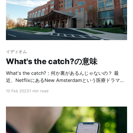
に以下の文章も書きました。 Sorry for letting you
know (at the) last minute. 知らせるのがギリギリになっ
てごめんなさい。 英英辞書では、 at the last minute =
at the latest possible moment or opportunity 「可能
である最も遅い瞬間／機会」となっています。「ギリギ
リで」
イディオム
What's the catch?の意味
What's the catch?：何か裏があるんじゃないの？ 最
近、NetflixにあるNew Amsterdamという医療ドラマに
ハマっています👨‍⚕️面白くて、毎日夜になると（勉強をサ
10 Feb 2023
1 min read
ボって）binge watchしています。その中でよく出てく
る表現がこれです。 例えば、ドクターが癌患者に治療の
説明をします。この治療には、こんなにメリットがあり
ますよ！と言ったら、患者さんは言います。 What's the
catch? （そんなメリットだらけのいい話があるわけな
い。）何か裏があるんじゃない？ それに対して、ドクタ