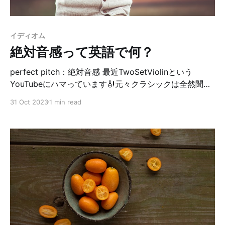
いう意味があるのを知りました〜。赤ちゃんや子供をベ
ットに置く＝寝かしつけをするという感じですね👶💤
Who usually put down your kids? 普段は誰が子供の寝
イディオム
かしつけするの？ ②（名前を）書き留める、予約す
絶対音感って英語で何？
る、登録する
perfect pitch：絶対音感 最近TwoSetViolinという
YouTubeにハマっています🎻元々クラシックは全然聞か
なかったんだけど、子供が大きくなってきたので、バイ
31 Oct 2023
1 min read
オリンかピアノ辺りをやらせたいな〜と。 これがきっか
けでバイオリン関係のYouTubeを漁り始めて、ハマって
しまいました😂 何がいいって、YouTuberの2人がいい
感じに可愛らしくて、オタクっぽいところ！（褒めてい
る。笑）クラシック音楽やバイオリンが本当に好きなん
だろうな〜って感じるし、クラシック音楽自体もすごく
興味深い。 面白おかしいビデオもあれば、真剣に語って
いる動画もあったりして飽きずに見れるんだよね☺️ちな
みに一番好きなシリーズが、ファンの人達が作曲した曲
を2人がバイオリンで演奏するやつ。もう、なんていう