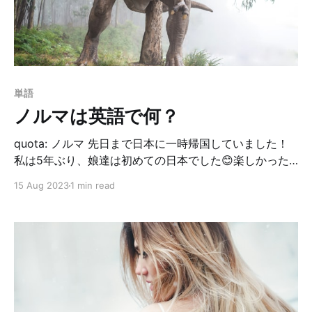
(from school). 彼女は明日、学校休みます。 あら、意
外とシンプル😇 take a day offという表現は知ってたの
でそれを少しだけ変えればいいのか〜
単語
ノルマは英語で何？
quota: ノルマ 先日まで日本に一時帰国していました！
私は5年ぶり、娘達は初めての日本でした😊楽しかった
けど、暑かった🥵🥵 その一時帰国で久々に日本のテレビ
15 Aug 2023
1 min read
を見たんだけど、ニュースではビッグモーターの不正問
題で持ちきりでした🚗 その話をダーリンにしていた時
に、ノルマの英語がわからず、sales goal that you
have to completeみたいな感じで言ったら、教えてくれ
たのがquotaでした。 Big Motor imposed tough sales
quotas on their employees. ビッグモーターは従業員に
厳しい販売ノルマを課していた。 最近、日本の車関連会
社の不正多いよね…。悲しいですな😩 娘は日本で初めて