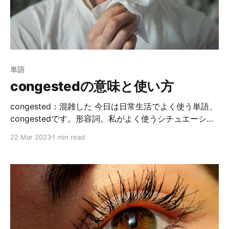
ができやすく、ネットでも私の様な人がたくさんいまし
た。鏡で見てみても、確かに茶色っぽい部分がたくさん
ある＋毎日忙しくて、歯磨きがちょっと疎かになってい
たなと心当たりもある。どうやらぼったくりでは無さそ
うだ。 そして治療費を聞いて驚愕。35万円。えっ？頭
単語
が真っ白になりましたよ😇しかもこれ、保険適用後。保
congestedの意味と使い方
険は10万円カバーしてくれるので、本当は45万円かかる
らしい…泣きたい。 が、治療します😤だって簡単な虫歯
congested：混雑した 今日は日常生活でよく使う単語、
congestedです。形容詞。私がよく使うシチュエーショ
ンを二つ紹介したいと思います✌🏻 まずは、車に乗って
22 Mar 2023
1 min read
いる時。渋滞してるんだけど、かろうじてノロノロと進
んでいる状態。これをcongestedを使って表現します。
The freeway seems to be congested. 高速道路は混ん
でるみたいだよ。 二つ目のシチュエーションは、子供の
鼻が詰まっている時。 My younger daughter is
congested. 下の娘の鼻が詰まっている。 congested
は、元々「自由な動きを阻害するほど混雑している」と
いう意味です。 これを車に当てはめれば渋滞を表し、子