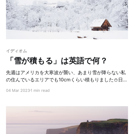
even about janitors. 君は、清掃員にまで気に掛けてく
れる最初の院長だよ。 辞書で調べてみると、 janitor = a
person employed to take care of a large building and
who dealing
イディオム
「雪が積もる」は英語で何？
先週はアメリカを大寒波が襲い、あまり雪が降らない私
の住んでいるエリアでも10cmくらい積もりました⛄️日本
でも雪が降らない地域に住んでいたので、大人になった
04 Mar 2023
1 min read
今でも、雪が降るとテンションが上がります😆 というこ
とで、今日のお題は「雪が積もる」です。色んな言い方
があるので、参考にしてみてね✌🏻 まず、「雪が◯cm積
もる」と言いたい場合は、この2つの表現が一般的で
す。ここでの例文は未来形で統一してますが、これらの
表現は時制を問わず使えます。 It will snow ten