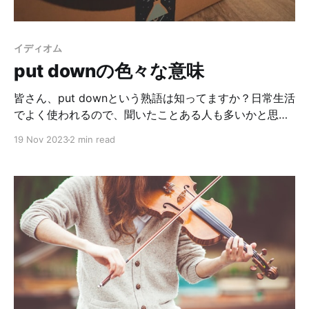
イディオム
put downの色々な意味
皆さん、put downという熟語は知ってますか？日常生活
でよく使われるので、聞いたことある人も多いかと思い
ます。今日はput downの色んな意味を紹介していくよ〜
19 Nov 2023
2 min read
✊🏻 まず、元々の意味は「〜を下に置く」です。 I put
down the package because it was heavy. その小包が
重かったので、下に置いた。 この意味から転じて、下の
様な意味でも使われます！ ①（赤ちゃんを）寝かす、
寝かしつける 最近娘がBlueyというアニメにハマってる
んですが、その中でDaddy Putdownというエピソード
があります。これは、ママが用事で出かけるのでパパが
子供達の寝かしつけをするという話です。最初は
putdownの意味がわからなかったのですが、娘と一緒に
見てから辞書で調べてみると、「寝かしつけをする」と