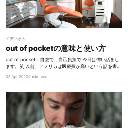
ーリンとのメールの一部がこちら。 Now, I'm waiting to
get the loaner. 今、代車をもらうのを（ディーラーで）
待ってるんだ。 最初、loanerと見た時、ローンの話？お
金の話？と思ったんだけど、そんな話はしてなかったの
で、調べてみたら「代車」という意味がありました。
イディオム
loaner carという言い方でも使われるみたいです。 へ〜
out of pocketの意味と使い方
out of pocket：自腹で、自己負担で 今日は怖い話をし
ます。笑 以前、アメリカは医療費が高いという話を書き
ました。先日それをしみじみ感じる出来事がありまし
02 Apr 2023
2 min read
た。 私はアメリカに引っ越してから半年に１回、歯科検
診に通っています。歯医者はものすごく高いので、定期
的に通って予防しているわけです。 しかし…悲劇は起き
ました😱先週歯医者に行ったら、なんと、虫歯（なりか
け含む）が13本もあった！人生でそんなに虫歯になった
事ないんですけど！？しかも半年前は１本も無かった
よ？ぼったくり！？と大慌て🤯 とりあえず、治療するか
は保留にして家に帰って調べたんですけど、産後は虫歯