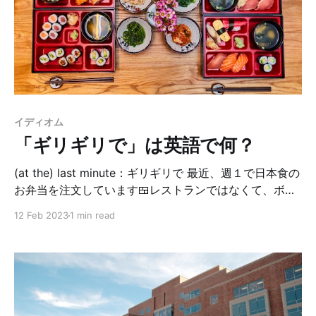
聞く毎日です。笑 ちなみに、このOwen Willsonさんの
話し方は特徴的で、色んな人がモノマネをしているそう
です。こちらは、Lokiで共演したTom Hidlestonさん
が、Owen Willsonさんのモノマネをしている動画です。
（めちゃ似てる！さすが俳優だね！） さて、前置きが長
くなりましたが、今日の単語はimpersonate＝モノマネ
をするです。上のビデオのタイトルも「Tom Hiddleston
イディオム
impersonation」となってるよね。impersonationは名詞
「ギリギリで」は英語で何？
形です。 My husban
(at the) last minute：ギリギリで 最近、週１で日本食の
お弁当を注文しています🍱レストランではなくて、ボラ
ンティア団体がやっているサービスなんですが、注文の
12 Feb 2023
1 min read
仕方がEメールなんです。 大体、月曜日のお弁当を注文
するのですが、オーダーの締め切りは1日前の日曜日。た
だ、子供がいる関係で、いつも注文するのは日曜日の夜
になってしまう…バタバタして忘れた時は、夜中にメー
ルしちゃったり。迷惑だよな〜申し訳ないな〜と常々思
っているのです🥲 なので、先日お弁当のオーダーと一緒