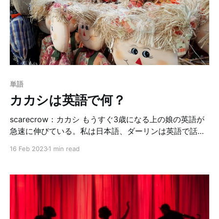
だけども。私だけかな？？getを使ってそんな風に言う
んだ〜と印象に残ったのを覚えています。 get the light
は文脈によって「電気をつける＝turn on the light」と
しても使えます。例えば、夜中に物音で起きた娘と私の
会話。 I heard a
単語
カカシは英語で何？
scarecrow：カカシ もうすぐ3歳になる上の娘の英語が
急速に伸びている。私は日本語、ダーリンは英語で話し
かけているんだけど、下の娘が産まれてからダーリンと
16 Feb 2023
1 min read
過ごす時間が増えて、それに伴い英語が爆発的に伸びて
いる。 子供って本当に言葉の吸収が早い！すぐに私より
も話せるようになるんだろうな〜と思っていたら、早
速、先日娘が私に、私の知らない英単語を言ってきまし
た😂 それが、scarecrowです。日本ではもうカカシを見
る機会なんて、ほとんど無いんじゃないかな？でも実