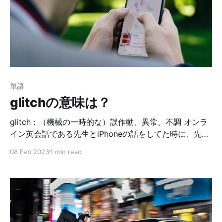
ーが「実は副作用が強い」とか、「新しい臓器が必要な
のでドナーを見つけなきゃいけません」とか、問題点を
答えるんです。このドラマのお決まりのパターン。笑 こ
のフレーズはそのまま覚えて使うと便利です😉 この
catchは、良い方向に向かっているアクションの中で、
何か引っかかる事があるという意味です。前に進もうと
してるのに、何かに捕まってしまう（=caught）んです
単語
ね。他にも例文を書いてみます。 You can borrow
glitchの意味は？
money
glitch：（機械の一時的な）誤作動、異常、不調 オンラ
イン英会話である先生とiPhoneの話をしてた時に、先生
は中古のiPhoneを使っているんだけど、よく誤作動する
08 Feb 2023
1 min read
のよねぇと言っていたのです。 This second-hand
iPhone is having glitches. この中古のiPhone、誤作動し
てる。 glitchは名詞なんだけど、複数形で使う事が多い
そうです。確かに、誤作動って何回もするよね😇また、
glitchyという形容詞もあります。 This iPhone is
glitchy. このiPhone、よく調子悪くなるんだよね。 こう