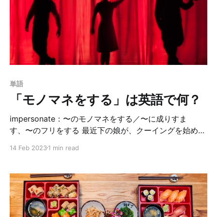
は、アメリカでは結構馴染みがある存在です。なぜな
ら、カカシは秋の風物詩として、アニメや絵本によく出
てきたり、ハロウィーンのデコレーションとしても飾ら
れているからです。どうやら娘は、ダーリンと絵本を読
んでいる時に教わったらしい。 アメリカには広い農場も
多いから、（今はわからないけど）昔はカカシがいっぱ
いあったんでしょうね〜。冒頭の写真がアメリカの典型
単語
的なカカシのイメージです。かわいいよね☺️ さて、
「モノマネをする」は英語で何？
scarecrowという単語を分解するとscare・crowとなり
ます。 ……おわかりですか？？そう、カカシは、カラス
impersonate：〜のモノマネをする／〜に成りすま
す、〜のフリをする 最近下の娘が、クーイングを始めた
と書きました。それが嬉しくて、ダーリンは毎日娘に話
14 Feb 2023
1 min read
しかけています。娘が出している音に合わせて、同じ様
に返しているのですが…それがある俳優さんの口癖
（？）にそっくり！らしいんです。 それがこちら、
Owen WillsonさんのWowです。笑 色んな映画に出てる
人なので、知ってる人も多いんじゃないかな？娘がワ〜
と言ったら、ダーリンがこのWowで返事をしているのを