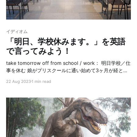
think Mr. Kim has something to do with this murder.
Does that name ring a bell? キムさんがこの殺人事件に
何か関係していると我々は踏んでるんだけど。その名前
に心当たりある？ No, should I?
イディオム
「明日、学校休みます。」を英語
で言ってみよう！
take tomorrow off from school / work： 明日学校／仕
事を休む 娘がプリスクールに通い始めて3ヶ月が経とう
としています。体調不良や一時帰国等でちょくちょく休
22 Aug 2023
1 min read
んではいるものの、概ね楽しんで通っています。一安心
😌 さて、親なら絶対に使うであろう冒頭のフレーズ。恥
ずかしながら、どうやって言えばいいかわからず、娘が
学校を休む時は、She is not gonna go to school
tomorrow.とか、She will be absent tomorrow.と言っ
ていました。 両方とも通じたので大丈夫は大丈夫なんで
すが、一番自然な表現は何？と思ってダーリンに教えて
もらったのがこちらです。 She will take tomorrow off