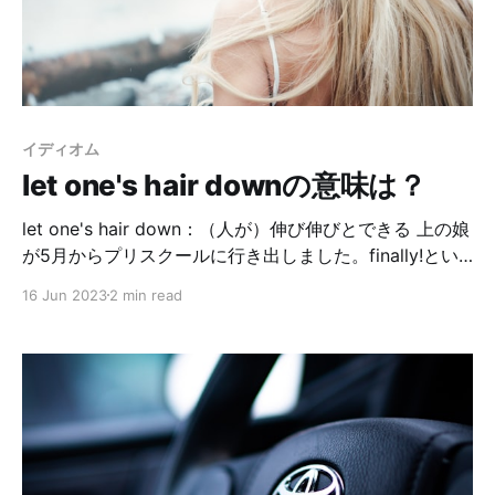
のEテレに夢中になってました📺Eテレでやっていた「デ
イナの恐竜図鑑」にハマり、こっちに帰ってからもアマ
ゾンプライムで毎日見ています🦖逆輸入…笑 あと、ちょ
うど大相撲名古屋場所がやっていて、相撲も好きになっ
てました。「お相撲さん、頑張れ！」と毎日TVに向かっ
イディオム
て言っていたのが微笑ましかったです😌
let one's hair downの意味は？
let one's hair down：（人が）伸び伸びとできる 上の娘
が5月からプリスクールに行き出しました。finally!とい
う感じで、感無量です😂本当はもう少し早く行かせたか
16 Jun 2023
2 min read
ったんだけど、行きたいプリスクールに空きがなくて、
Waiting listで1年間も待ってたんですよ…。 でも結局3歳
になってすぐ行ける事になったので、ほっとしていま
す。日本も幼稚園は大体3歳くらいだもんね👍🏻プリスク
ールの諸々はまた別で書きたいと思います。 娘が行って
いるクラスは、新設のクラスでまだ生徒が6人くらいし
かいません。なので、先生にきちんと目を配ってもらえ
て、娘も伸び伸びやれるんじゃないかな〜と思っていま