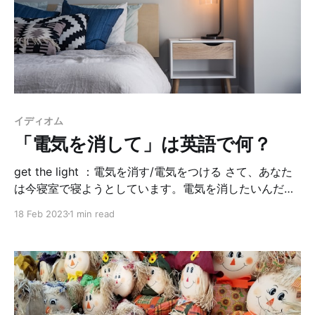
感じの痛みらしく、この例文だと、筋肉痛だと解釈され
るとの事。 会話の中で、一般的に脚が痛いと言う場合
は、 My legs hurt. が一番無難らしい。 I have a pain in
my legs. painは色んなタイプの痛みを意味するので、こ
れだけだと、どんな痛みかわからない＋何となくシリア
スな響きがするので、ドクターに診てもらう時には使え
そうだけど、会話では言わないかな〜
イディオム
「電気を消して」は英語で何？
get the light ：電気を消す/電気をつける さて、あなた
は今寝室で寝ようとしています。電気を消したいんだけ
ど、自分では消せない or 消したくない。横にいる家族
18 Feb 2023
1 min read
に頼みます。 Can you get the light, please? 電気、消
してくれない？ ダーリンがよく使うので覚えたんだけ
ど、最初はget the lightって電気をどっかから取って来
いって事？？と不可解に思っていたんです🤨そしたらダ
ーリンが親切にturn off the lightと言い直してくれまし
た。 我々日本人は、パッとturn off が出てくると思うん