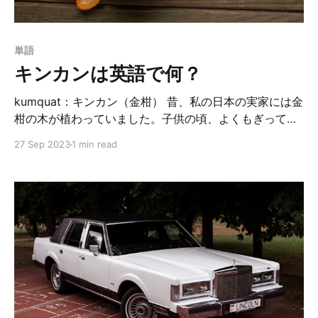
か動画全体に才能の塊達が溢れていて…私の知らないす
ごい世界がこの世には広がっているわ…って感動しちゃ
ったよ。🥹 そして何より英語なので、YouTube見てても
単語
罪悪感がない。（英語の勉強だと自分に言い聞かせてい
キンカンは英語で何？
る。笑） さて、話はズレましたが、このYouTuberの内
の1人、Eddyさ
kumquat：キンカン（金柑） 昔、私の日本の実家には金
柑の木が植わっていました。子供の頃、よくもぎってお
やつに食べていたのを思い出します。皮ごと食べれて美
27 Sep 2023
1 min read
味しいんだよね〜🍊 先日母と、日本にあってアメリカに
はない果物って何やろ？という話をしていて、金柑は無
さそうだよね〜と言ってたんですよ。メジャーな果物は
大体あるしね👍🏻特に私の住んでる地域は、四季もあるし
雨も降るので野菜と果物は豊富で美味しいです☺️ 話を戻
して、そんな話を母としていた矢先。先日、ファーマー
ズマーケットで金柑を見つけました。笑もちろん、購入
しました✌🏻美味しかったです。 金柑は英語でkumquat
と言うそうです。ダーリン曰く、アメリカでは珍しい果
物らしいです。確かにスーパーでは一度も見た事がない