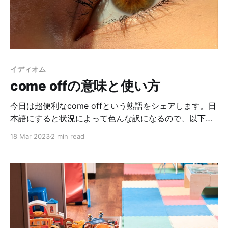
供の喉や鼻に当てはめれば、鼻が詰まっている事になり
ます。面白いよね〜😽 この単語のミソは、「混雑してる
んだけど、完全にはブロックしていない」という所で
す。渋滞は渋滞なんだけど、完全に止まっている訳では
なく、少しは前に進んでるんですね。鼻詰まりも、完全
イディオム
に詰まって息ができない訳ではないんです。 Someone
come offの意味と使い方
is cong
今日は超便利なcome offという熟語をシェアします。日
本語にすると状況によって色んな訳になるので、以下の
例文を見てみてね💫 まず、come offのイメージを掴み
18 Mar 2023
2 min read
ます😤offは離れるイメージで、comeは「来る」だよ
ね。なので、come offは「何かから何かが（勝手に）離
れて来る」と覚えておきましょう！ここさえ押さえてお
けば、簡単に使えるよ😉 では例文をいくつか。参考にし
てみてね〜！ My shoes came off when I was running.
走っている最中に、靴が脱げた。 That sticker is
coming off. あのシール、取れかかってるね。 Your