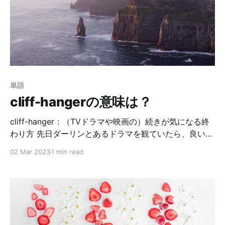
centimeters tomorrow. 明日は10cm、雪が積もるよ。
We will get ten centimeters of snow tomorrow. 明日は
10cm、雪が積もるよ。 特に◯cmと限定しない場合
は、a lotに置き換えれば、雪が積もるという意味になり
得ます。 It will snow a lot tomorrow. 明日は雪がたく
さん降る。＝雪が積もる。 We
単語
cliff-hangerの意味は？
cliff-hanger：（TVドラマや映画の）続きが気になる終
わり方 先日ダーリンとあるドラマを観ていたら、良いと
ころで終わって次回が気になる！というエンディングだ
02 Mar 2023
1 min read
ったんです。後日ダーリンが私に、 That episode was
a cliff-hanger. あのエピソードは、続きが気になる終わ
り方だったな。 と言ったんですね。私はこの表現を知ら
なかったので聞いてみると、続きが気になる！みたいな
エンディングの事らしい。 cliff＝崖、hanger＝ぶら下が
っている人という意味です。 その昔、ある映画の最後の