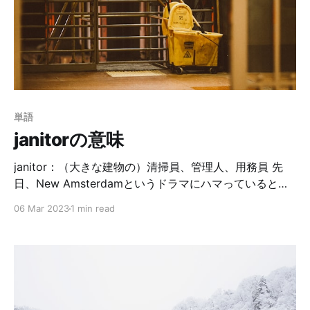
いと思います。 今日は体の部位の英単語を紹介するよ。
これらの単語は実際に私がよく見る動画に出てきた単語
です。（簡単な単語は省いてます🙇‍♀️） ヨガする人、頑
張って一緒に覚えましょう✊🏻
単語
janitorの意味
janitor：（大きな建物の）清掃員、管理人、用務員 先
日、New Amsterdamというドラマにハマっていると書
きました。今日は、再びそのドラマで知った新しい単語
06 Mar 2023
1 min read
をシェアしたいと思います🏥 主人公のMaxは正義感が強
い、New Amsterdam病院の院長です。病院を良くしよ
うと、Maxは患者やドクターだけでなく、清掃員にまで
How can I help?（僕に何かできる事はないかな？）と
聞いて回ります。 そんなMaxに清掃員の1人が言いま
す。 You are the first medical director that cares