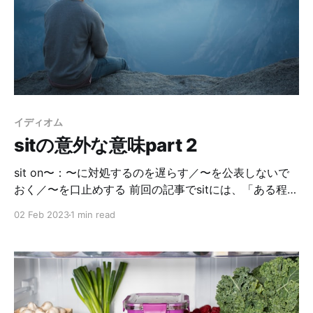
の表現と併せて覚えておきたいのが、芝刈り機。lawn
mowerと言います。ほぼ同じやん！！！笑 庭が広い家
の人は、耕運機のような運転できる芝刈り機を持ってた
り、外注している人もいます。うちは写真のような電動
手押しのやつですが。芝刈りは夏休みの子供のアルバイ
トとしても人気（？）です。 芝刈り機がどれほどアメリ
カでcommonなのかを証明するオモチャがあります。そ
イディオム
れがこちら。 芝刈り機のシャボン玉製造機。この
sitの意外な意味part 2
Youtubeビデオで紹介している商品がベストらしいで
す。このオモチャ、日本には無いよね？笑 最後に例文を
sit on〜：〜に対処するのを遅らす／〜を公表しないで
載せて
おく／〜を口止めする 前回の記事でsitには、「ある程度
の時間そこに存在する＝居座る」という意味があると紹
02 Feb 2023
1 min read
介しました。今回はその流れでsit on〜という熟語をシ
ェアします！ ⭐️sit onの後ろにモノがくっつく場合(sit
on something)⭐️ 2つの意味があります。 ①「〜に対処
するのを遅らす」 The company has been sitting on
my application for weeks. その会社は、私の応募用紙
を何週間も放置している。 I sat on making this