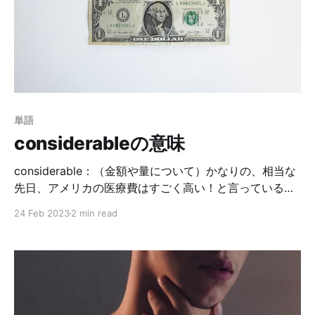
も借ります。先日、返却日までに返せず延滞してしまっ
たんですよ。そしたら、図書館のパーソナルページに
Finesという項目が。この時すでに罰金という意味は知っ
ていたのですが、それにしても、延滞したら罰金を払う
のか…と驚いたというお話でした。日本もそうなんか
な？ fineには罰金という意味があります。名詞です。よ
く聞くのは、交通違反の罰金かな？アメリカの学校付近
単語
の道路には「SCHOOL ZONE FINES DOUBLED」や
considerableの意味
「FINE HIGHER」という交通看板が立っています🚌
considerable：（金額や量について）かなりの、相当な
先日、アメリカの医療費はすごく高い！と言っている
Youtubeを見たんですが、日頃の支払いはそんなに高額
24 Feb 2023
2 min read
なわけではないんだが…？と思っていたのです。 蓋を開
けてみれば、病院から請求される医療費はバカ高いんで
すが、自分が加入している保険対応内（治療内容＋病院
ネットワーク）であれば、物凄く高額というわけではあ
りません。日本よりは高い気はしますが…😇 問題はその
保険なわけです。会社に勤めている人は、会社で斡旋し