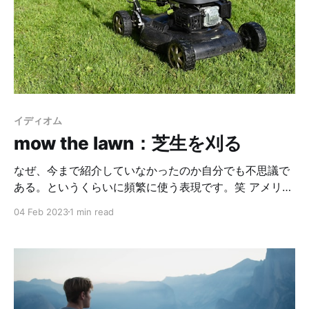
two nights at the hospital after the delivery. 出産後２
日間、病院にいる事になるからね。 使い方で注意が必要
なのが、このdeliver a babyは第三者の視点から使いま
す。説明しにくいんだけども。笑
イディオム
mow the lawn：芝生を刈る
なぜ、今まで紹介していなかったのか自分でも不思議で
ある。というくらいに頻繁に使う表現です。笑 アメリカ
の一軒家は大体芝生の庭がついています。（住んでいる
04 Feb 2023
1 min read
エリアによるけども。）以前は都会のアパートに住んで
いて、庭がなかったのでmow the lawnを使う機会はほ
とんどありませんでした。 が、コロナで郊外に庭付きの
家に引っ越してから、めちゃくちゃこの表現を使いま
す。芝生ってね、（特に夏は）２週間に１回くらい刈ら
ないといけないんだよ！意外とめんどくさいのです。 こ