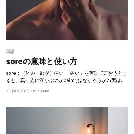
てくれる保険に入るのが普通なんですが、会社によっ
て、保険料を全額負担、半分のみ負担、全額自己負担、
従業員分は負担するけど家族分は自己負担、など様々で
す。 アメリカのドラマを見てると、クビになって一番困
るのが保険料を自己負担する事、保険に入っていない＝
医療費が高額すぎて病院に行かない等のエピソードがよ
く出てきます。そこには、こういう背景があるわけです
単語
ね。 会社がある程度負担すると言っても、我が家は毎月
soreの意味と使い方
5〜7万円程度保険料を払っているそうです。たけぇよ…
😱もちろん、保険にも色んな種類があるので、自分に見
sore：（体の一部が）痛い 「痛い」を英語で言おうとす
合った保険
ると、真っ先に浮かぶのがpainではなかろうか🧐実は、
それ以外にも「痛い」と言える単語があるよ！それが今
20 Feb 2023
1 min read
回紹介するsoreです。 私はこの単語、アメリカに住むま
で全く知らなかったんだけど、皆は知ってるんかな？英
辞郎の単語レベルは３になってるので、比較的簡単な単
語らしい。確かによく聞くし、よく使う。 まず初めに、
soreは形容詞。これ大事。 My legs are sore. 脚が痛
い。 ダーリンによると、soreは広範囲でのボーッとした