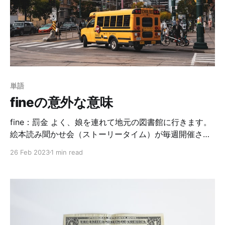
something is reasonable / acceptable. とあります。誰
かが言ったに対して、筋が通っている、妥当である、受
け入れられると認める時に使います。色んな日本語に訳
せます。「確かにそうだね。」「君の言う通りだ。」な
どなど…。 例文はこちら。 A: I want to eat ice cream.
B: But you
単語
fineの意外な意味
fine：罰金 よく、娘を連れて地元の図書館に行きます。
絵本読み聞かせ会（ストーリータイム）が毎週開催され
ており、絵本を読むだけじゃなく、歌や手話、ダンスも
26 Feb 2023
1 min read
あって子供達は大喜びなんですよね。 あと、驚いたの
が、子供コーナーにはオモチャがいっぱいあるんです🧸
モノレール、ブロック、お買い物ごっこができるオモチ
ャ等…最近の図書館ってこんな感じなのかな？それとも
アメリカだから？？ありがたいんですが、子供は本より
オモチャに夢中っていう…笑 さて、もちろん図書館で本