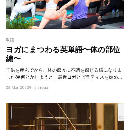
単語
ヨガにまつわる英単語〜体の部位
編〜
子供を産んでから、体の節々に不調を感じる様になりま
した😭何とかしようと、最近ヨガとピラティスを始めま
した。ヨガは家で動画を見ながらやっていて、ピラティ
08 Mar 2023
1 min read
スは教室に通っています🧘ただどちらも、インストラク
ターの言っている事が６〜７割くらいしか理解できない
🤣 私の英語力が足りないのはもちろん、大きな原因は語
彙にある事に気がつきました。普段使わない単語がいっ
ぱい出てくるので、意味がわからないんだと…という事
で、自分の勉強も兼ねてヨガにまつわる英語を紹介した