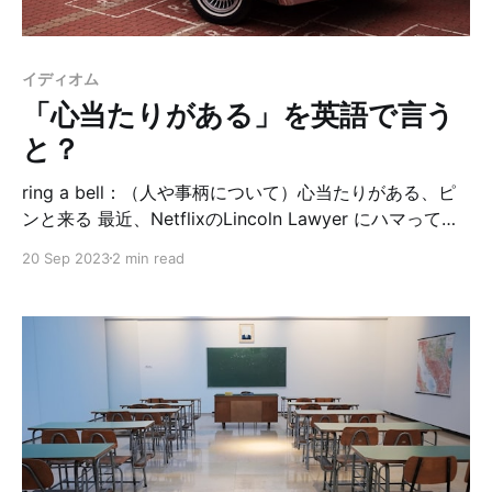
な。そんな金柑（しかもfresh）が買えてラッキーでした
💫 I got some kumquats at the farmer's market. ファ
ーマーズマーケットで、金柑を買いました。 まだまだ暑
イディオム
いな〜と思っていたら、いきなり寒くなり秋が始まりま
「心当たりがある」を英語で言う
した🍁毎週行くファーマーズマーケットで売られて
と？
ring a bell：（人や事柄について）心当たりがある、ピ
ンと来る 最近、NetflixのLincoln Lawyer にハマってい
ます。弁護士のドラマなんだけど、ミステリードラマ？
20 Sep 2023
2 min read
並みに、担当した事件の弁護をしつつ、殺人事件の謎を
解いていくドラマです。ストーリーが凝ってるし、アメ
リカの裁判のやり方等も詳しく解説されていて、見応え
たっぷりです😆 好き過ぎて全話見たのに、もう一回最初
から見直しています。笑 今日はそのドラマで知ったイデ
ィオムを紹介します👍🏻 主人公は、探偵を使って弁護に
有利な情報を得たり、事件の真相に迫る中で、秘密を握
っている重要人物を探し当てます。その人を知っている
か自分のクライアントに聞きます。例文はこちら。 We