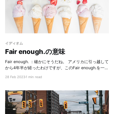
シーンが、登場人物が崖から落ちそうになってぶら下が
っているシーンだった事から、「続きが気になる終わり
方」という意味になったそうです。そのままやな。笑
イディオム
Fair enough.の意味
Fair enough. ：確かにそうだね。 アメリカに引っ越して
から4年半が経ったわけですが、このFair enough.を一体
何回聞いただろうか…というくらい聞いた覚えのあるフ
28 Feb 2023
1 min read
レーズです。 私が初めてFair enough.と出会ったのは、
3年前くらいだろうか？ダーリン、ダーリンの友人と私
で長距離ドライブをしていた時。その友人の相槌が全て
Fair enough.だったのである。この状況から見るに、相
槌表現の一つであることがわかります。 英英辞書で調べ
てみると、 Fair enough. = used to admit that