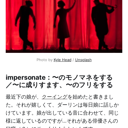
Photo by
Kyle Head
/
Unsplash
impersonate：〜のモノマネをする
／〜に成りすます、〜のフリをする
最近下の娘が、
クーイング
を始めたと書きまし
た。それが嬉しくて、ダーリンは毎日娘に話しか
けています。娘が出している音に合わせて、同じ
様に返しているのですが…それがある俳優さんの