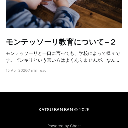
モンテッソーリ教育について−２
モンテッソーリと一口に言っても、学校によって様々で
す。ピンキリという言い方はよくありませんが、なんち
ゃってモンテッソーリみたいな所もあるし、モンテッソ
15 Apr 2026
7 min read
ーリの中でも、どこまでオリジナルに基づいて厳しくや
っているかに違いがあります。それによって学校やクラ
スの雰囲気が違います。なので、もし子供をモンテッソ
ーリに入れたいな〜と思っている方がいれば、複数の学
校見学をした方が良いです。正直、幼稚園ではそんなに
差はない気もしますが、小学校見学をしてみて、学校毎
KATSU BAN BAN
© 2026
にカラーがあるなと感じたので、ぜひ学校見学はしてみ
て下さい☺️見学の時に注意するチェックポイントを以下
Powered by Ghost