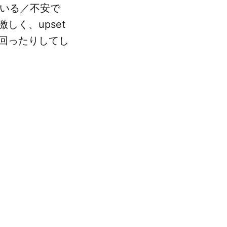
いる／不安で
く、upset
回ったりしてし