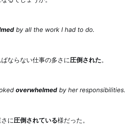
lmed
by all the work I had to do.
ればならない仕事の多さに
圧倒された
。
ooked
overwhelmed
by her responsibilities.
重さに
圧倒されている
様だった。