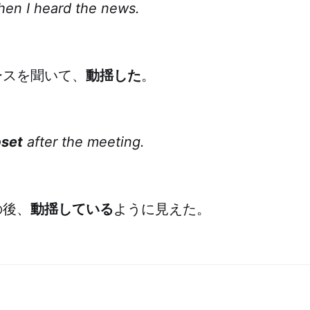
en I heard the news.
ースを聞いて、
動揺した
。
set
after the meeting.
の後、
動揺している
ように見えた。