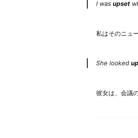
I was
upset
wh
私はそのニュ
She looked
up
彼女は、会議