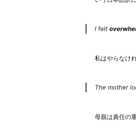
I felt
overwhe
私はやらなけ
The mother l
母親は責任の