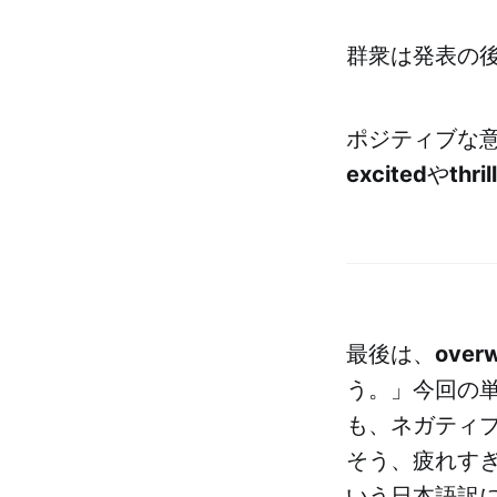
群衆は発表の
ポジティブな
excited
や
thril
最後は、
over
う。」今回の
も、ネガティ
そう、疲れす
いう日本語訳