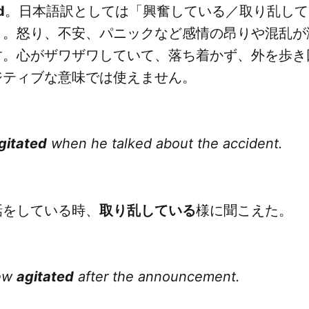
d
。日本語訳としては「興奮している／取り乱して
。怒り、不安、パニックなど感情の昂りや混乱が激し
す。心がザワザワしていて、落ち着かず、外を歩き
ジティブな意味では使えません。
gitated
when he talked about the accident.
話をしている時、
取り乱している
様に聞こえた。
rew
agitated
after the announcement.