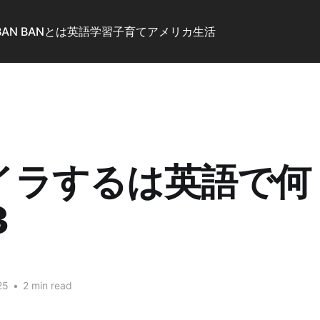
BAN BANとは
英語学習
子育て
アメリカ生活
イラするは英語で何
3
25
•
2 min read