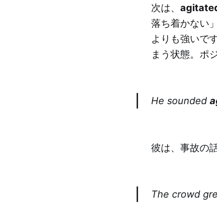
次は、
agitate
落ち着かない」
よりも強いで
まう状態。ポ
He sounded
a
彼は、事故の
The crowd g