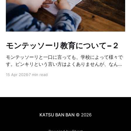
モンテッソーリ教育について−２
モンテッソーリと一口に言っても、学校によって様々で
す。ピンキリという言い方はよくありませんが、なんち
ゃってモンテッソーリみたいな所もあるし、モンテッソ
15 Apr 2026
7 min read
ーリの中でも、どこまでオリジナルに基づいて厳しくや
っているかに違いがあります。それによって学校やクラ
スの雰囲気が違います。なので、もし子供をモンテッソ
ーリに入れたいな〜と思っている方がいれば、複数の学
校見学をした方が良いです。正直、幼稚園ではそんなに
差はない気もしますが、小学校見学をしてみて、学校毎
KATSU BAN BAN
© 2026
にカラーがあるなと感じたので、ぜひ学校見学はしてみ
て下さい☺️見学の時に注意するチェックポイントを以下