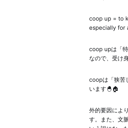
coop up = to k
especially for
coop up
なので、受け
coopは「狭
います🐣🏠
外的要因によ
す。また、文