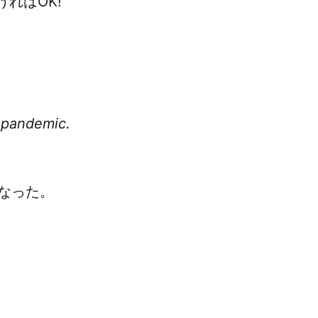
ればOK!
 pandemic.
なった。