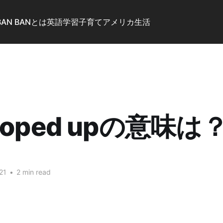
BAN BANとは
英語学習
子育て
アメリカ生活
cooped upの意味は
21
•
2 min read