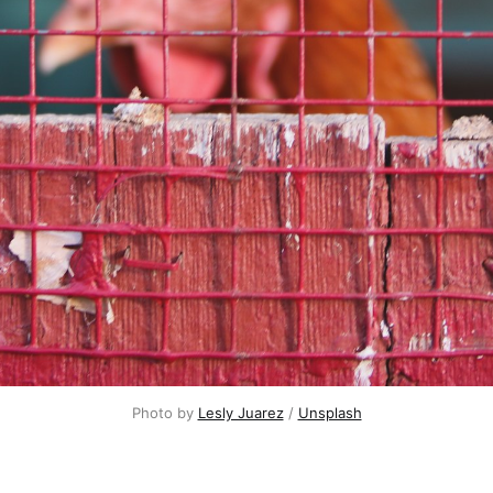
Photo by
Lesly Juarez
/
Unsplash