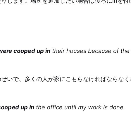
りします。場所を追加したい場合は後ろにinを付け
。
were cooped up in
their houses because of the
のせいで、多くの人が家にこもらなければならなく
cooped up in
the office until my work is done.