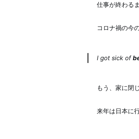
仕事が終わる
コロナ禍の今
I got sick of
b
もう、家に閉
来年は日本に行