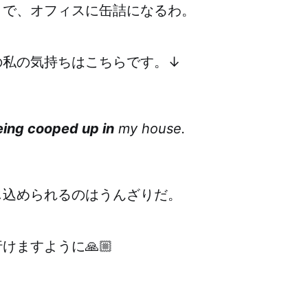
まで、オフィスに缶詰になるわ。
の私の気持ちはこちらです。↓
eing cooped up in
my house.
じ込められるのはうんざりだ。
けますように🙏🏼