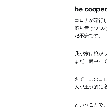
be coo
コロナが流行
落ち着きつつ
だ不安です。
我が家は娘が
まだ自粛中って
さて、このコ
人が圧倒的に
ということで、今