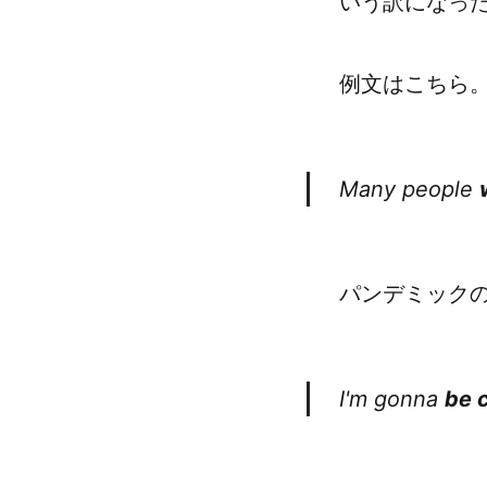
いう訳になった
例文はこちら
Many people
パンデミック
I'm gonna
be 