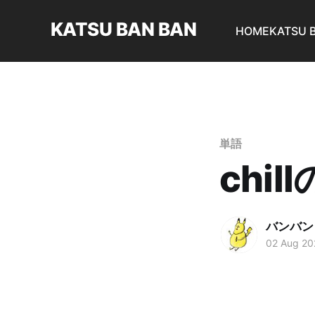
KATSU BAN BAN
HOME
KATSU 
単語
chi
バンバン
02 Aug 20