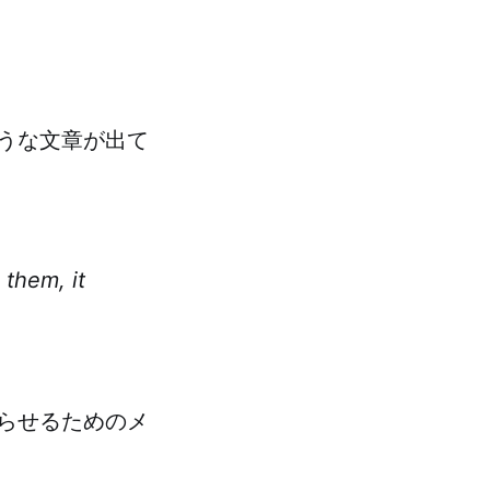
うな文章が出て
。
 them, it
らせるためのメ