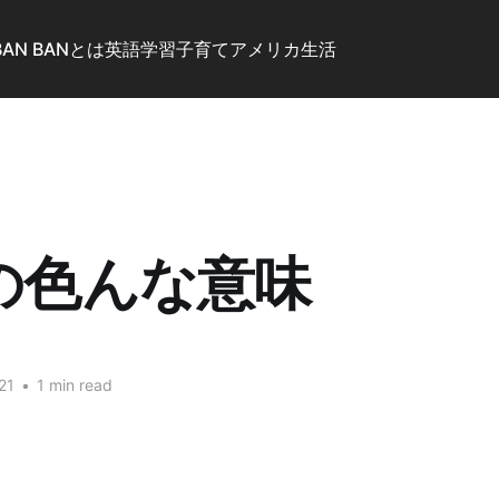
BAN BANとは
英語学習
子育て
アメリカ生活
llの色んな意味
21
•
1 min read