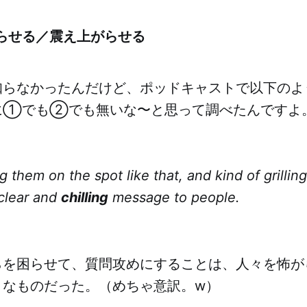
らせる／震え上がらせる
知らなかったんだけど、ポッドキャストで以下のよ
に①でも②でも無いな〜と思って調べたんですよ
g them on the spot like that, and kind of grilling
clear and
chilling
message to people.
らを困らせて、質問攻めにすることは、人々を怖が
うなものだった。（めちゃ意訳。w）