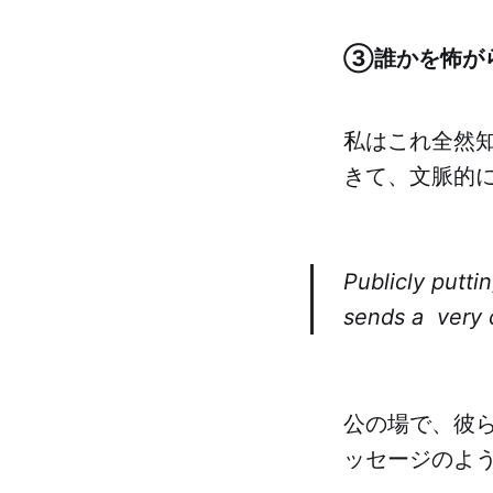
③誰かを怖が
私はこれ全然
きて、文脈的
Publicly puttin
sends a very 
公の場で、彼
ッセージのよ