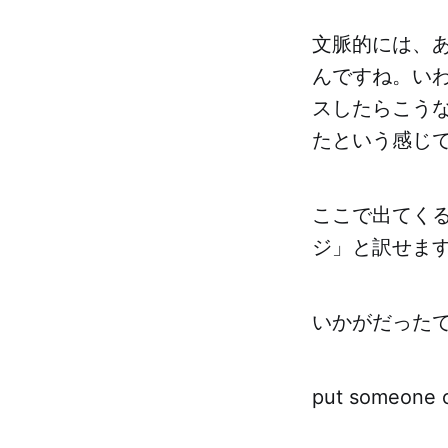
文脈的には、
んですね。い
スしたらこう
たという感じ
ここで出てくるc
ジ」と訳せま
いかがだった
put someon