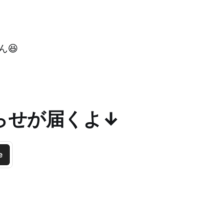
😆
らせが届くよ↓
e