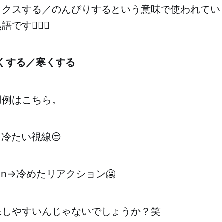
クスする／のんびりするという意味で使われています。c
す🏄🏻‍♀️
くする／寒くする
用例はこちら。
are→冷たい視線😒
eaction→冷めたリアクション🥶
像しやすいんじゃないでしょうか？笑