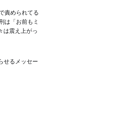
で責められてる
刑は「お前もミ
々は震え上がっ
えがらせるメッセー