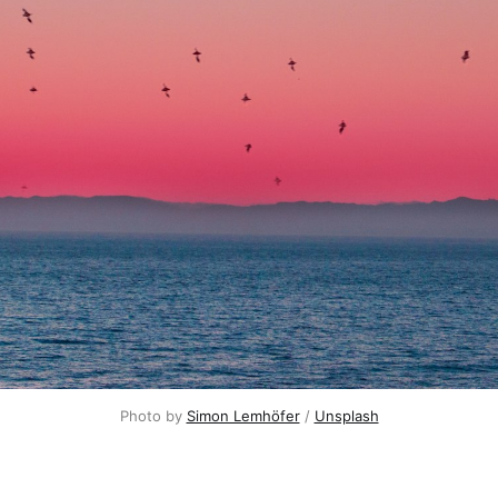
Photo by
Simon Lemhöfer
/
Unsplash