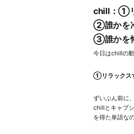
chill
②誰かを
③誰かを
今日はchil
①リラックス
ずいぶん前に
chillとキ
を得た単語なの