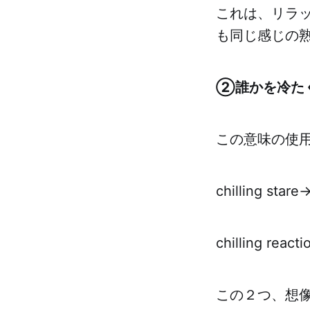
これは、リラッ
も同じ感じの熟語で
②誰かを冷た
この意味の使
chilling st
chilling r
この２つ、想