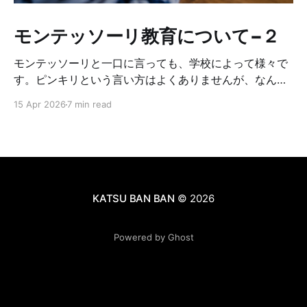
モンテッソーリ教育について−２
モンテッソーリと一口に言っても、学校によって様々で
す。ピンキリという言い方はよくありませんが、なんち
ゃってモンテッソーリみたいな所もあるし、モンテッソ
15 Apr 2026
7 min read
ーリの中でも、どこまでオリジナルに基づいて厳しくや
っているかに違いがあります。それによって学校やクラ
スの雰囲気が違います。なので、もし子供をモンテッソ
ーリに入れたいな〜と思っている方がいれば、複数の学
校見学をした方が良いです。正直、幼稚園ではそんなに
差はない気もしますが、小学校見学をしてみて、学校毎
KATSU BAN BAN
© 2026
にカラーがあるなと感じたので、ぜひ学校見学はしてみ
て下さい☺️見学の時に注意するチェックポイントを以下
Powered by Ghost
にまとめます。 ①メインの先生達がモンテッソーリを
教えるcertificate（資格）を持っているか→AMI / AMS /
MACTE / IMCの内のどれかを持っているはずです。アシ
スタントの人は持ってなくても大丈夫です。 ②どれく