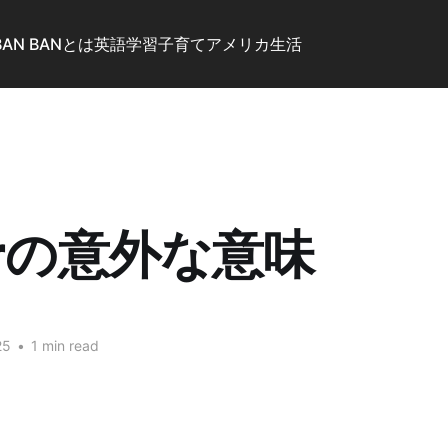
BAN BANとは
英語学習
子育て
アメリカ生活
derの意外な意味
25
•
1 min read