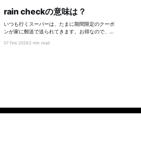
rain checkの意味は？
いつも行くスーパーは、たまに期間限定のクーポ
ンが家に郵送で送られてきます。お得なので、い
つも忘れないように使っています☺️ 先日送られて
07 Feb 2026
2 min read
きたクーポンは、オリーブオイルが１本無料にな
る物でした。期限ギリギリの日にスーパーに行っ
て使おうとしたら、対象のオリーブオイルが在庫
切れ。スタッフの人に、奥の在庫も見てもらった
けど🈚️と言われました。クーポン使えないんかー
いって思っていたら、お店の人が、数日後には入
荷するから、rain checkを出すから、それを持っ
てまた来て下さいと。とりあえずOKと言ったが、
rain checkって何？😟となる私。 不明なまま、会
計の際にレジで 、 Can I get a rain check for the
olive oil? と言いながら、手持ちのクーポンを見せ
Powered by Ghost
る私。そしたら一枚の券をくれました。 調べてみ
ると、rain checkとは、セール時と同じ値段で買