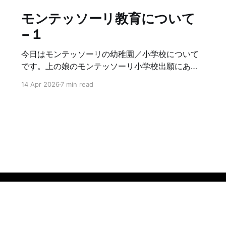
モンテッソーリ教育について
−１
今日はモンテッソーリの幼稚園／小学校について
です。上の娘のモンテッソーリ小学校出願にあた
り、学校見学や授業見学をしたので、それも踏ま
14 Apr 2026
7 min read
えて書こうと思います。あくまで、私個人の意見
＋アメリカでの内容になるので、ご了承ください
🫡 まず、幼稚園では「生活の基礎を自分でやれる
ようになる」が３歳〜４歳の大きなメインテーマ
です。洗濯、裁縫、料理、掃除など自分で身の回
りの事をできるようにします。具体的には、洗濯
物を畳んだり、簡単なパンケーキを作ったり、お
やつの野菜や果物を自分で切ったり、コーヒー豆
を引いたり、ボタン付の練習をしたり、簡単な編
み物をしたり。ランチタイムも自分たちでテーブ
ルセッティングをして、片付け、掃除までやりま
す。日常生活を送るのに必要なスキルを学ぶ事で