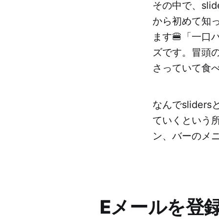
その中で、sl
から初めて知っ
ます🍔「一
ズです。冒頭の
さっていて食
なんでslid
ていくという
ン、バーのメニ
Eメールを登