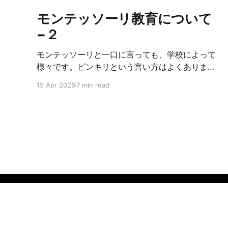
モンテッソーリ教育について
−２
モンテッソーリと一口に言っても、学校によって
様々です。ピンキリという言い方はよくありませ
んが、なんちゃってモンテッソーリみたいな所も
15 Apr 2026
7 min read
あるし、モンテッソーリの中でも、どこまでオリ
ジナルに基づいて厳しくやっているかに違いがあ
ります。それによって学校やクラスの雰囲気が違
います。なので、もし子供をモンテッソーリに入
れたいな〜と思っている方がいれば、複数の学校
見学をした方が良いです。正直、幼稚園ではそん
なに差はない気もしますが、小学校見学をしてみ
て、学校毎にカラーがあるなと感じたので、ぜひ
学校見学はしてみて下さい☺️見学の時に注意する
チェックポイントを以下にまとめます。 ①メイン
KATSU BAN BAN
© 2026
の先生達がモンテッソーリを教える
certificate（資格）を持っているか→AMI / AMS /