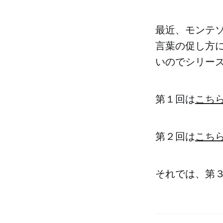
最近、モンテ
言葉の促し方
いのでシリー
第１回は
こち
第２回は
こち
それでは、第