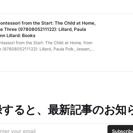
tessori from the Start: The Child at Home,
ge Three (9780805211122): Lillard, Paula
nn Lillard: Books
essori from the Start: The Child at Home, from
e (9780805211122): Lillard, Paula Polk, Jessen,
ks
録すると、最新記事のお知
nter your email
Subscrib