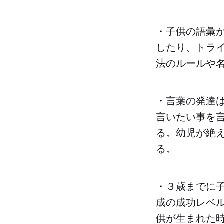
・子供の語彙
したり、トラ
法のルールや
・言葉の発達
言いたい事を
る。幼児が絶
る。
・３歳までに
成の成功レベ
供が生まれた