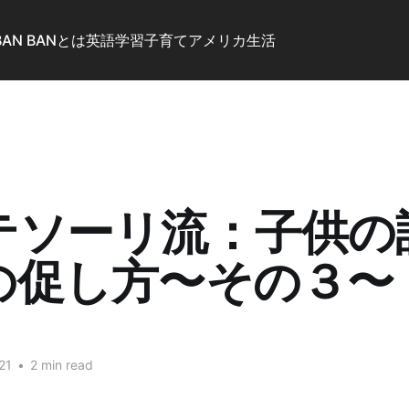
BAN BANとは
英語学習
子育て
アメリカ生活
テソーリ流：子供の
の促し方〜その３〜
21
•
2 min read