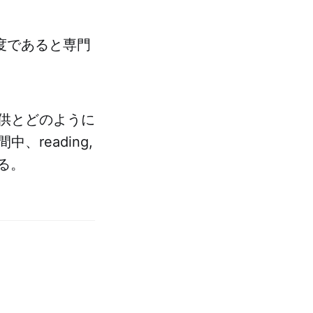
％程度であると専門
供とどのように
reading,
する。