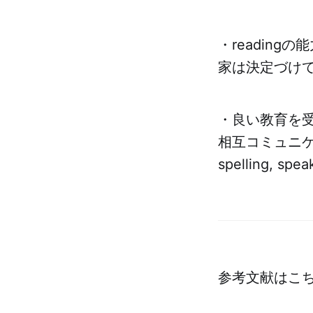
・reading
家は決定づけ
・良い教育を
相互コミュニケ
spelling, s
参考文献はこ