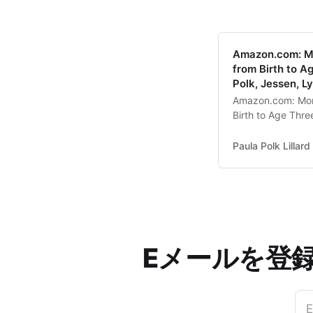
Amazon.com: Mon
from Birth to A
Polk, Jessen, Ly
Amazon.com: Mont
Birth to Age Thre
Lynn Lillard: Boo
Paula Polk Lillard
Eメールを登
E