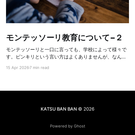
モンテッソーリ教育について−２
モンテッソーリと一口に言っても、学校によって様々で
す。ピンキリという言い方はよくありませんが、なんち
ゃってモンテッソーリみたいな所もあるし、モンテッソ
15 Apr 2026
7 min read
ーリの中でも、どこまでオリジナルに基づいて厳しくや
っているかに違いがあります。それによって学校やクラ
スの雰囲気が違います。なので、もし子供をモンテッソ
ーリに入れたいな〜と思っている方がいれば、複数の学
校見学をした方が良いです。正直、幼稚園ではそんなに
差はない気もしますが、小学校見学をしてみて、学校毎
KATSU BAN BAN
© 2026
にカラーがあるなと感じたので、ぜひ学校見学はしてみ
て下さい☺️見学の時に注意するチェックポイントを以下
Powered by Ghost
にまとめます。 ①メインの先生達がモンテッソーリを