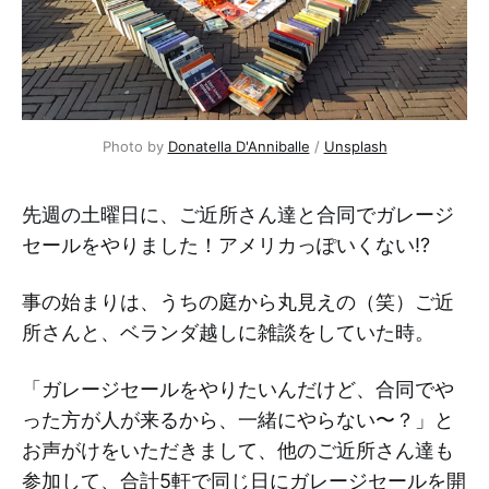
Photo by
Donatella D'Anniballe
/
Unsplash
先週の土曜日に、ご近所さん達と合同でガレージ
セールをやりました！アメリカっぽいくない⁉️
事の始まりは、うちの庭から丸見えの（笑）ご近
所さんと、ベランダ越しに雑談をしていた時。
「ガレージセールをやりたいんだけど、合同でや
った方が人が来るから、一緒にやらない〜？」と
お声がけをいただきまして、他のご近所さん達も
参加して、合計5軒で同じ日にガレージセールを開