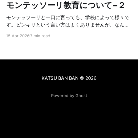
モンテッソーリ教育について−２
モンテッソーリと一口に言っても、学校によって様々で
す。ピンキリという言い方はよくありませんが、なんち
ゃってモンテッソーリみたいな所もあるし、モンテッソ
15 Apr 2026
7 min read
ーリの中でも、どこまでオリジナルに基づいて厳しくや
っているかに違いがあります。それによって学校やクラ
スの雰囲気が違います。なので、もし子供をモンテッソ
ーリに入れたいな〜と思っている方がいれば、複数の学
校見学をした方が良いです。正直、幼稚園ではそんなに
差はない気もしますが、小学校見学をしてみて、学校毎
KATSU BAN BAN
© 2026
にカラーがあるなと感じたので、ぜひ学校見学はしてみ
て下さい☺️見学の時に注意するチェックポイントを以下
Powered by Ghost
にまとめます。 ①メインの先生達がモンテッソーリを
教えるcertificate（資格）を持っているか→AMI / AMS /
MACTE / IMCの内のどれかを持っているはずです。アシ
スタントの人は持ってなくても大丈夫です。 ②どれく
らいオリジナルのモンテッソーリに忠実か（authenticさ
のレベル）→全てをオリジナルに沿ってやっている厳し