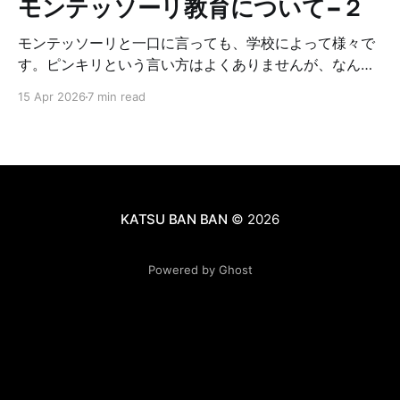
モンテッソーリ教育について−２
モンテッソーリと一口に言っても、学校によって様々で
す。ピンキリという言い方はよくありませんが、なんち
ゃってモンテッソーリみたいな所もあるし、モンテッソ
15 Apr 2026
7 min read
ーリの中でも、どこまでオリジナルに基づいて厳しくや
っているかに違いがあります。それによって学校やクラ
スの雰囲気が違います。なので、もし子供をモンテッソ
ーリに入れたいな〜と思っている方がいれば、複数の学
校見学をした方が良いです。正直、幼稚園ではそんなに
差はない気もしますが、小学校見学をしてみて、学校毎
KATSU BAN BAN
© 2026
にカラーがあるなと感じたので、ぜひ学校見学はしてみ
て下さい☺️見学の時に注意するチェックポイントを以下
Powered by Ghost
にまとめます。 ①メインの先生達がモンテッソーリを
教えるcertificate（資格）を持っているか→AMI / AMS /
MACTE / IMCの内のどれかを持っているはずです。アシ
スタントの人は持ってなくても大丈夫です。 ②どれく
らいオリジナルのモンテッソーリに忠実か（authenticさ
のレベル）→全てをオリジナルに沿ってやっている厳し