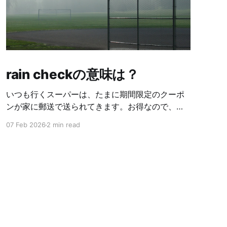
rain checkの意味は？
いつも行くスーパーは、たまに期間限定のクーポ
ンが家に郵送で送られてきます。お得なので、い
つも忘れないように使っています☺️ 先日送られて
07 Feb 2026
2 min read
きたクーポンは、オリーブオイルが１本無料にな
る物でした。期限ギリギリの日にスーパーに行っ
て使おうとしたら、対象のオリーブオイルが在庫
切れ。スタッフの人に、奥の在庫も見てもらった
けど🈚️と言われました。クーポン使えないんかー
いって思っていたら、お店の人が、数日後には入
荷するから、rain checkを出すから、それを持っ
てまた来て下さいと。とりあえずOKと言ったが、