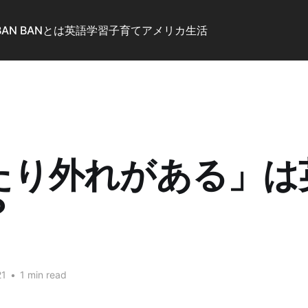
BAN BANとは
英語学習
子育て
アメリカ生活
たり外れがある」は
？
21
•
1 min read