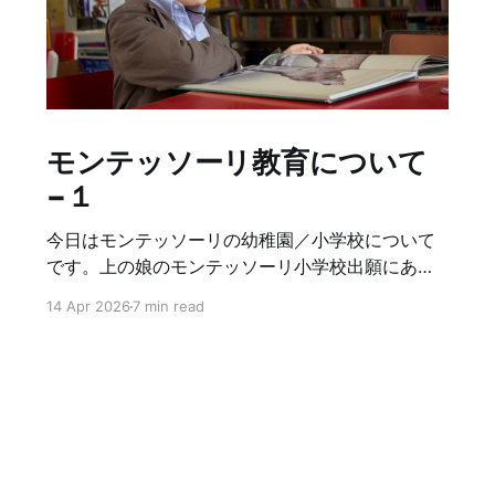
モンテッソーリ教育について
−１
今日はモンテッソーリの幼稚園／小学校について
です。上の娘のモンテッソーリ小学校出願にあた
り、学校見学や授業見学をしたので、それも踏ま
14 Apr 2026
7 min read
えて書こうと思います。あくまで、私個人の意見
＋アメリカでの内容になるので、ご了承ください
🫡 まず、幼稚園では「生活の基礎を自分でやれる
ようになる」が３歳〜４歳の大きなメインテーマ
です。洗濯、裁縫、料理、掃除など自分で身の回
りの事をできるようにします。具体的には、洗濯
物を畳んだり、簡単なパンケーキを作ったり、お