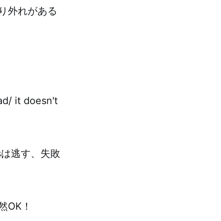
り外れがある
d/ it doesn't
sは逃す、失敗
然OK！