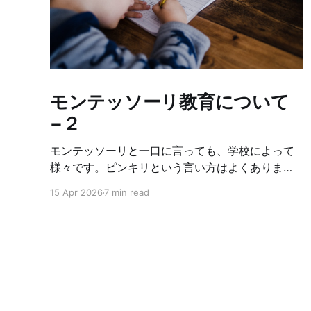
モンテッソーリ教育について
−２
モンテッソーリと一口に言っても、学校によって
様々です。ピンキリという言い方はよくありませ
んが、なんちゃってモンテッソーリみたいな所も
15 Apr 2026
7 min read
あるし、モンテッソーリの中でも、どこまでオリ
ジナルに基づいて厳しくやっているかに違いがあ
ります。それによって学校やクラスの雰囲気が違
います。なので、もし子供をモンテッソーリに入
れたいな〜と思っている方がいれば、複数の学校
見学をした方が良いです。正直、幼稚園ではそん
なに差はない気もしますが、小学校見学をしてみ