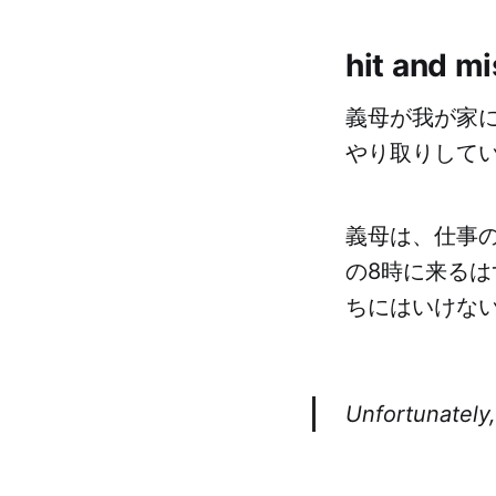
hit an
義母が我が家
やり取りして
義母は、仕事
の8時に来る
ちにはいけない
Unfortunately,