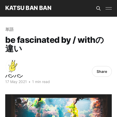
KATSU BAN BAN
単語
be fascinated by / withの
違い
Share
バンバン
17 May 2021
•
1 min read