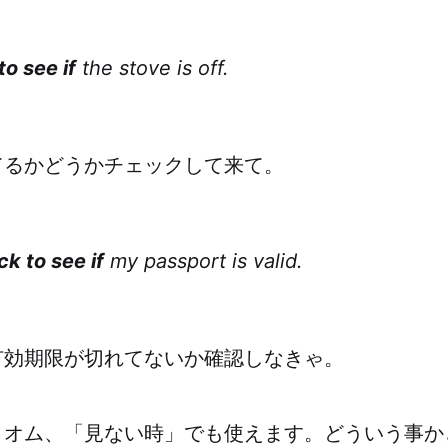
o see if
the stove is off.
てるかどうかチェックして来て。
k to see if
my passport is valid.
有効期限が切れてないか確認しなきゃ。
ィオム、「見ない時」でも使えます。どういう事か