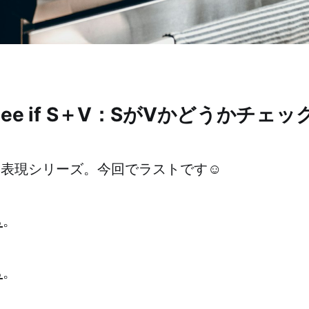
to see if S＋V：SがVかどうかチ
った表現シリーズ。今回でラストです☺️
ら
。
ら
。