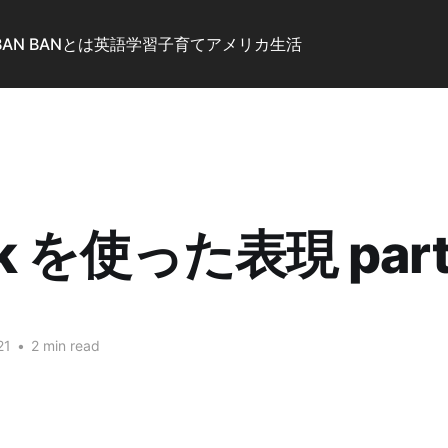
BAN BANとは
英語学習
子育て
アメリカ生活
k を使った表現 part
21
•
2 min read