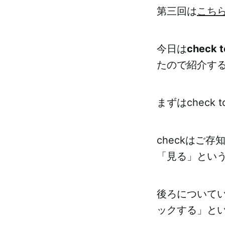
第三回は
こち
今日は
check t
たので紹介する
まずはcheck 
checkはご
「見る」とい
後ろについてい
ックする」と