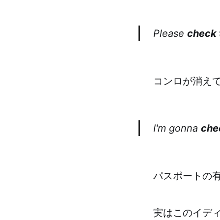
Please
check t
コンロが消え
I'm gonna
chec
パスポートの
実はこのイデ