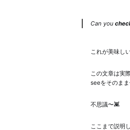
Can you
check
これが美味し
この文章は実際
seeをそのま
不思議〜👾
ここまで説明し