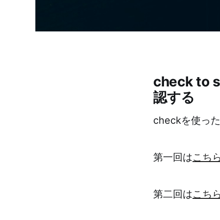
check 
認する
checkを使
第一回は
こち
第二回は
こち